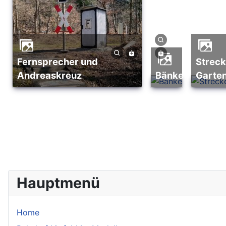
Fernsprecher und
Streckenausschmückung
Andreaskreuz
Bänke
Garte
Hauptmenü
Home