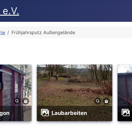
 e.V.
rie
Frühjahrsputz Außengelände
ggon
Laubarbeiten