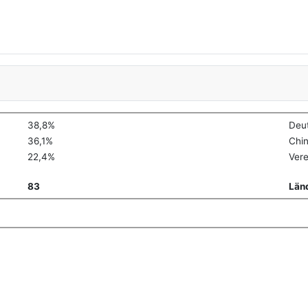
38,8%
Deu
36,1%
Chi
22,4%
Vere
83
Län