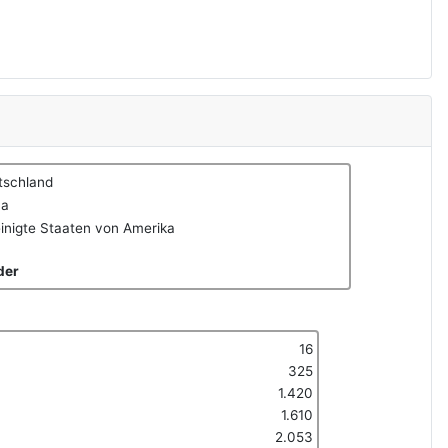
tschland
na
inigte Staaten von Amerika
der
16
325
1.420
1.610
2.053