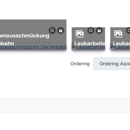
nbahn
Laubarbeiten
Lauba
Ordering