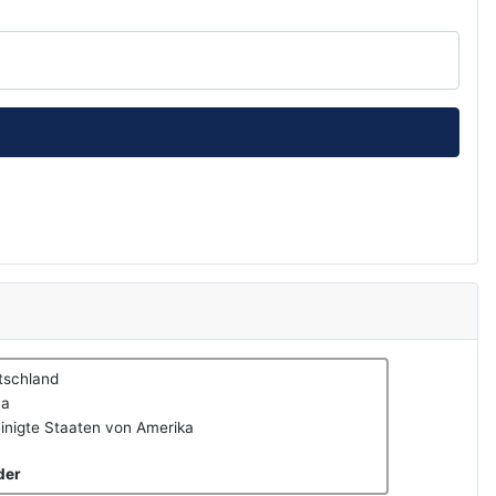
tschland
na
inigte Staaten von Amerika
der