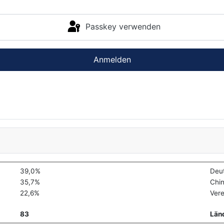
Passkey verwenden
Anmelden
39,0%
Deu
35,7%
Chi
22,6%
Vere
83
Län