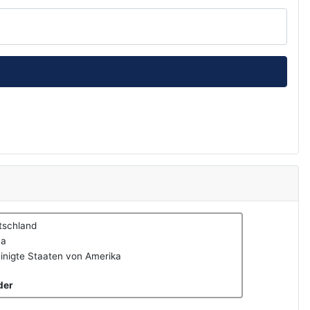
tschland
na
inigte Staaten von Amerika
der