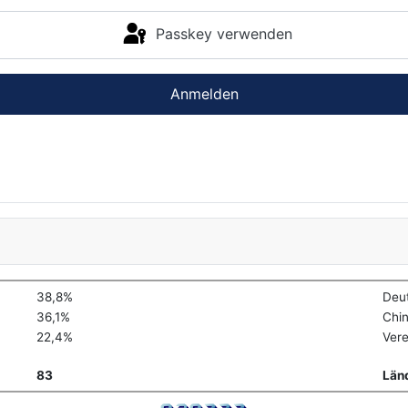
Passkey verwenden
Anmelden
38,8%
Deu
36,1%
Chi
22,4%
Vere
83
Län