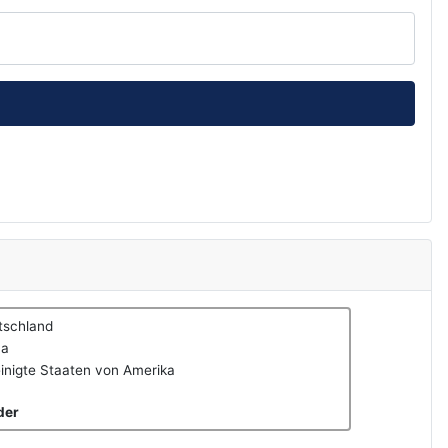
tschland
na
inigte Staaten von Amerika
der