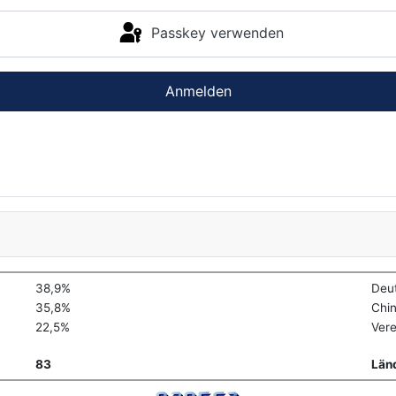
Passkey verwenden
Anmelden
38,9%
Deu
35,8%
Chi
22,5%
Vere
83
Län