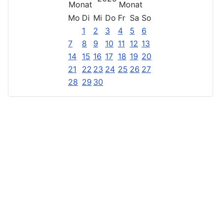
Mo
Di
Mi
Do
Fr
Sa
So
1
2
3
4
5
6
7
8
9
10
11
12
13
14
15
16
17
18
19
20
21
22
23
24
25
26
27
28
29
30