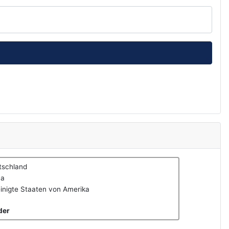
tschland
na
inigte Staaten von Amerika
der