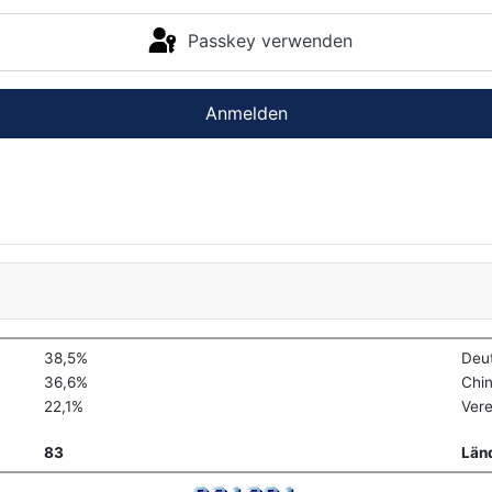
Passkey verwenden
Anmelden
38,5%
Deu
36,6%
Chi
22,1%
Vere
83
Län